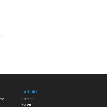
de,
Indhold
vor
Retreats
s
Kurser