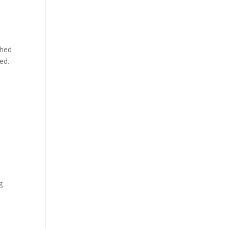
ghed
ed.
g