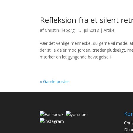
Refleksion fra et silent ret
af
Christin Illeborg
|
3. jul 2018
|
Artikel
Vær det venlige menneske, du gerne vil møde. af
der stille daler mod jorden, træder pludseligt, 
mærker en let gyngende bevægelse i...
« Gamle poster
Kon
Chris
Dhar