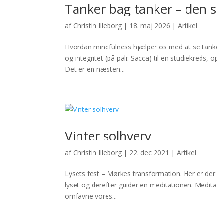
Tanker bag tanker – den
af
Christin Illeborg
|
18. maj 2026
|
Artikel
Hvordan mindfulness hjælper os med at se tanker
og integritet (på pali: Sacca) til en studiekreds,
Det er en næsten...
Vinter solhverv
af
Christin Illeborg
|
22. dec 2021
|
Artikel
Lysets fest – Mørkes transformation. Her er der e
lyset og derefter guider en meditationen. Meditati
omfavne vores...