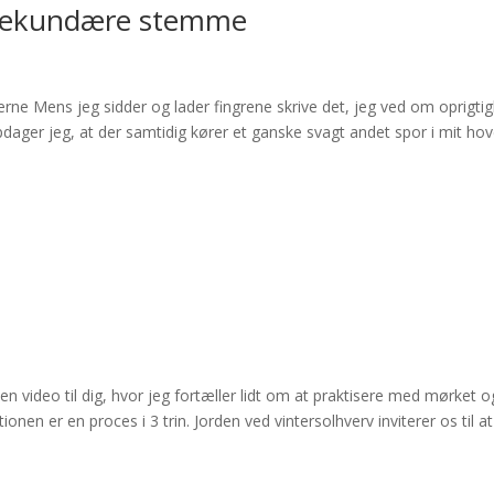
 sekundære stemme
ne Mens jeg sidder og lader fingrene skrive det, jeg ved om oprigti
 opdager jeg, at der samtidig kører et ganske svagt andet spor i mit hov
n video til dig, hvor jeg fortæller lidt om at praktisere med mørket o
onen er en proces i 3 trin. Jorden ved vintersolhverv inviterer os til at