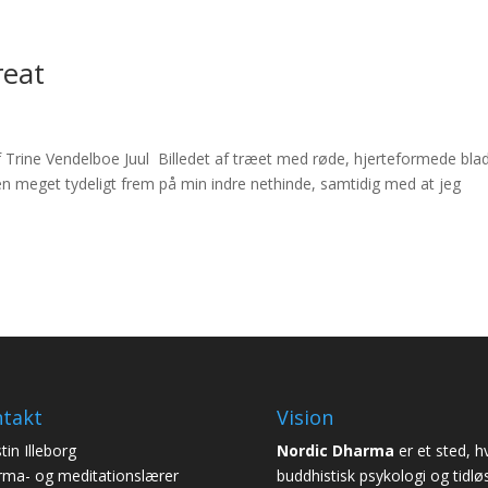
reat
 Trine Vendelboe Juul Billedet af træet med røde, hjerteformede bla
men meget tydeligt frem på min indre nethinde, samtidig med at jeg
takt
Vision
tin Illeborg
Nordic Dharma
er et sted, h
ma- og meditationslærer
buddhistisk psykologi og tidlø