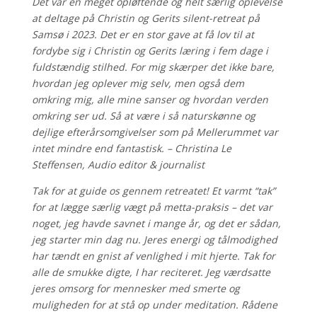
Det var en meget opløftende og helt særlig oplevelse
at deltage på Christin og Gerits silent-retreat på
Samsø i 2023. Det er en stor gave at få lov til at
fordybe sig i Christin og Gerits læring i fem dage i
fuldstændig stilhed. For mig skærper det ikke bare,
hvordan jeg oplever mig selv, men også dem
omkring mig, alle mine sanser og hvordan verden
omkring ser ud. Så at være i så naturskønne og
dejlige efterårsomgivelser som på Mellerummet var
intet mindre end fantastisk. – Christina Le
Steffensen, Audio editor & journalist
Tak for at guide os gennem retreatet! Et varmt “tak”
for at lægge særlig vægt på metta-praksis – det var
noget, jeg havde savnet i mange år, og det er sådan,
jeg starter min dag nu. Jeres energi og tålmodighed
har tændt en gnist af venlighed i mit hjerte. Tak for
alle de smukke digte, I har reciteret. Jeg værdsatte
jeres omsorg for mennesker med smerte og
muligheden for at stå op under meditation. Rådene