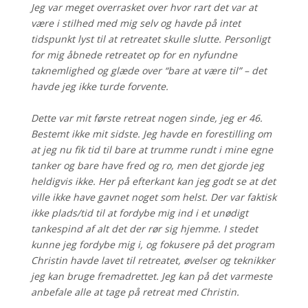
Jeg var meget overrasket over hvor rart det var at
være i stilhed med mig selv og havde på intet
tidspunkt lyst til at retreatet skulle slutte. Personligt
for mig åbnede retreatet op for en nyfundne
taknemlighed og glæde over “bare at være til” – det
havde jeg ikke turde forvente.
Dette var mit første retreat nogen sinde, jeg er 46.
Bestemt ikke mit sidste. Jeg havde en forestilling om
at jeg nu fik tid til bare at trumme rundt i mine egne
tanker og bare have fred og ro, men det gjorde jeg
heldigvis ikke. Her på efterkant kan jeg godt se at det
ville ikke have gavnet noget som helst. Der var faktisk
ikke plads/tid til at fordybe mig ind i et unødigt
tankespind af alt det der rør sig hjemme. I stedet
kunne jeg fordybe mig i, og fokusere på det program
Christin havde lavet til retreatet, øvelser og teknikker
jeg kan bruge fremadrettet. Jeg kan på det varmeste
anbefale alle at tage på retreat med Christin.