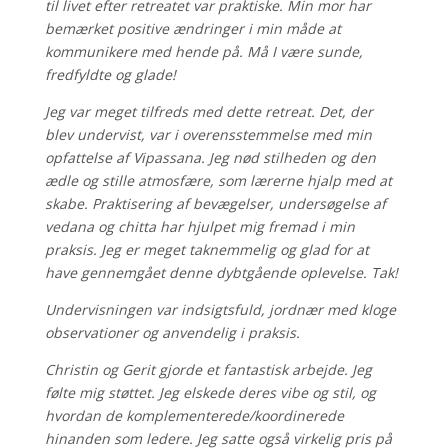
til livet efter retreatet var praktiske. Min mor har
bemærket positive ændringer i min måde at
kommunikere med hende på. Må I være sunde,
fredfyldte og glade!
Jeg var meget tilfreds med dette retreat. Det, der
blev undervist, var i overensstemmelse med min
opfattelse af Vipassana. Jeg nød stilheden og den
ædle og stille atmosfære, som lærerne hjalp med at
skabe. Praktisering af bevægelser, undersøgelse af
vedana og chitta har hjulpet mig fremad i min
praksis. Jeg er meget taknemmelig og glad for at
have gennemgået denne dybtgående oplevelse. Tak!
Undervisningen var indsigtsfuld, jordnær med kloge
observationer og anvendelig i praksis.
Christin og Gerit gjorde et fantastisk arbejde. Jeg
følte mig støttet. Jeg elskede deres vibe og stil, og
hvordan de komplementerede/koordinerede
hinanden som ledere. Jeg satte også virkelig pris på