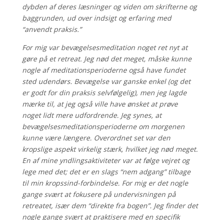
dybden af deres læsninger og viden om skrifterne og
baggrunden, ud over indsigt og erfaring med
“anvendt praksis.”
For mig var bevægelsesmeditation noget ret nyt at
gøre på et retreat. Jeg nød det meget, måske kunne
nogle af meditationsperioderne også have fundet
sted udendørs. Bevægelse var ganske enkel (og det
er godt for din praksis selvfølgelig), men jeg lagde
mærke til, at jeg også ville have ønsket at prøve
noget lidt mere udfordrende. Jeg synes, at
bevægelsesmeditationsperioderne om morgenen
kunne være længere. Overordnet set var den
kropslige aspekt virkelig stærk, hvilket jeg nød meget.
En af mine yndlingsaktiviteter var at følge vejret og
lege med det; det er en slags “nem adgang” tilbage
til min kropssind-forbindelse. For mig er det nogle
gange svært at fokusere på undervisningen på
retreatet, især dem “direkte fra bogen”. Jeg finder det
nogle gange svært at praktisere med en specifik