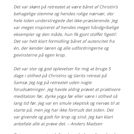
Det var skønt på retreatet at være båret af Christin’s
behagelige stemme og hendes rolige nærvær, der
hele tiden understregede det ikke-præsterende. Jeg
var meget inspireret af hendes meget håndgribelige
eksempler og den måde, hun fik gjort stoffet ‘ligetil’.
Det var helt klart formidling båret af autencitet fra
én, der kender læren og alle udfordringerne og
gevinsterne på egen krop.
Det var stor og god oplevelser for mig at bruge 5
dage i stilhed på Christins og Gerits retreat på
Samsø. Jeg tog på retreatet uden nogle
forudsætninger. Jeg havde aldrig prøvet at praktisere
meditation før, dyrke yoga før eller være i stilhed så
lang tid før. Jeg var en smule skeptisk og nervøs til at
starte på, men jeg har ikke fortrudt det siden. Det
var givende og godt for krop og sind. Jeg kan klart
anbefale alle at prøve det. – Anders Madsen