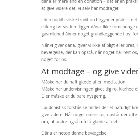
dāna er mere end en donation – det er en praksi
at give videre det, vi selv har modtaget.
I den buddhistiske tradition begynder praksis net
etik og før visdom ligger dāna. Ikke fordi penge e
gavmildhed åbner noget grundlæggende i os: forb
Når vi giver dāna, giver vi ikke af pligt eller pre
bevægelse, der kan opstå, når noget har rørt os, 
noget for os.
At modtage – og give vide
Måske har du haft glæde af en meditation.
Måske har undervisningen givet dig ro, klarhed ell
Eller måske er du bare nysgerrig.
I buddhistisk forståelse findes der et naturligt
give videre. Når noget nærer os, opstår der ofte 
om, at andre også må få glæde af det.
Dāna er netop denne bevægelse.