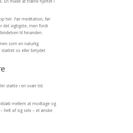
s. En måde at træne hjertet i
op her. Før meditation, før
r det vigtigste, men fordi
indelsen til hinanden.
s, men som en naturlig
støttet os eller betydet
re
er støtte i en svær tid.
 kredsløb mellem at modtage og
– helt af sig selv – et ønske