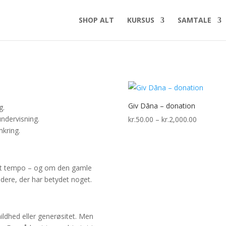
SHOP ALT
KURSUS
SAMTALE
Giv Dāna – donation
g.
undervisning.
Prisinterv
kr.
50.00
–
kr.
2,000.00
mkring.
kr.50.00
til
kr.2,000.
igt tempo – og om den gamle
videre, der har betydet noget.
ildhed eller generøsitet. Men