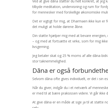
Ved at give dāna støtter du helt konkret, at jeg
tilbyde meditation, undervisning og rum for ford
for mennesker med forskellige økonomiske muli
Det er vigtigt for mig, at Dharmaen ikke kun er 
det muligt at holde dørene åbne.
Din støtte hjælper mig med at bevare energien
– og med at fortsætte et virke, som for mig ikke
livsgerning.
Jeg betaler skat og 25 % moms af alle dāna-b
stor taknemmelighed.
Dāna er også forbundeth
Selvom dāna ofte gives individuelt, er det i sin e
Når du giver, indgår du i et netværk af mennesk
er med til at bære praksissen videre. Vi går ikke 
At give dāna er en måde at sige ja til at støtte 
selv.