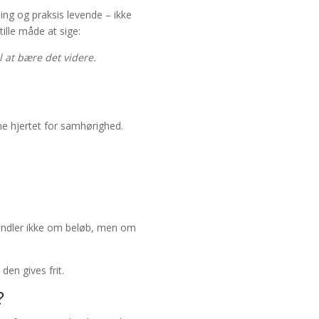
ing og praksis levende – ikke
tille måde at sige:
l at bære det videre.
bne hjertet for samhørighed.
 handler ikke om beløb, men om
den gives frit.
?