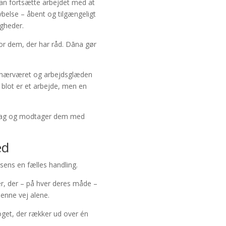
 kan fortsætte arbejdet med at
ybelse – åbent og tilgængeligt
gheder.
for dem, der har råd. Dāna gør
, nærværet og arbejdsglæden
 blot er et arbejde, men en
idrag og modtager dem med
ed
ssens en fælles handling.
er, der – på hver deres måde –
denne vej alene.
noget, der rækker ud over én