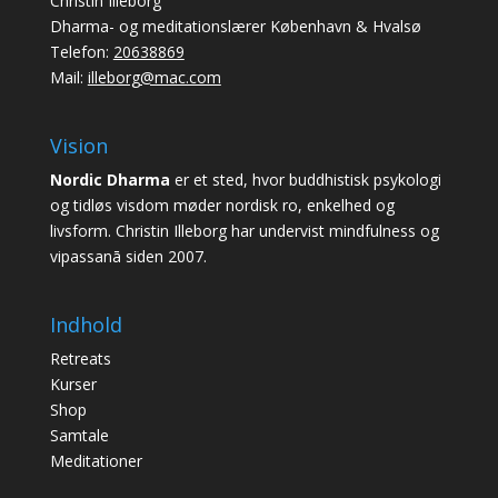
Christin Illeborg
Dharma- og meditationslærer København & Hvalsø
Telefon:
20638869
Mail:
illeborg@mac.com
Vision
Nordic Dharma
er et sted, hvor buddhistisk psykologi
og tidløs visdom møder nordisk ro, enkelhed og
livsform. Christin Illeborg har undervist mindfulness og
vipassanā siden 2007.
Indhold
Retreats
Kurser
Shop
Samtale
Meditationer