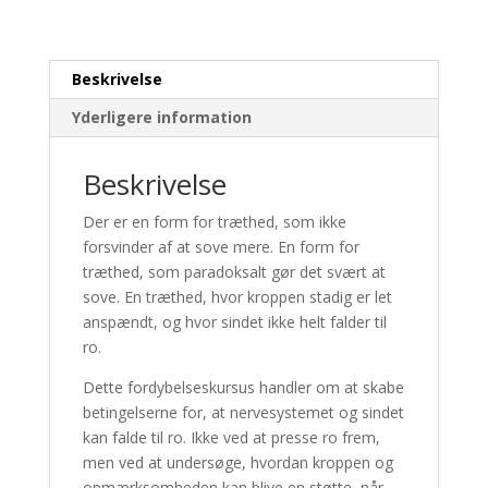
antal
Beskrivelse
Yderligere information
Beskrivelse
Der er en form for træthed, som ikke
forsvinder af at sove mere. En form for
træthed, som paradoksalt gør det svært at
sove. En træthed, hvor kroppen stadig er let
anspændt, og hvor sindet ikke helt falder til
ro.
Dette fordybelseskursus handler om at skabe
betingelserne for, at nervesystemet og sindet
kan falde til ro. Ikke ved at presse ro frem,
men ved at undersøge, hvordan kroppen og
opmærksomheden kan blive en støtte, når