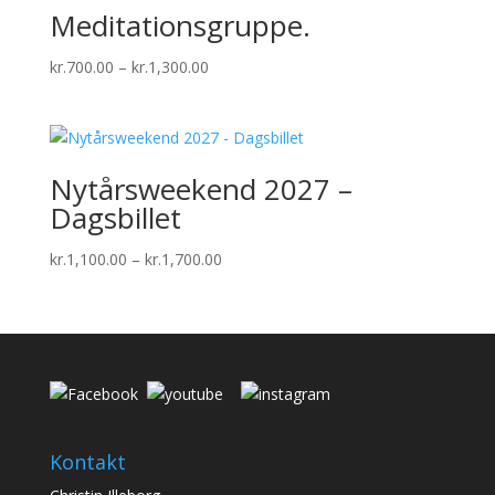
Meditationsgruppe.
Prisinterval:
kr.
700.00
–
kr.
1,300.00
kr.700.00
til
kr.1,300.00
Nytårsweekend 2027 –
Dagsbillet
Prisinterval:
kr.
1,100.00
–
kr.
1,700.00
kr.1,100.00
til
kr.1,700.00
Kontakt