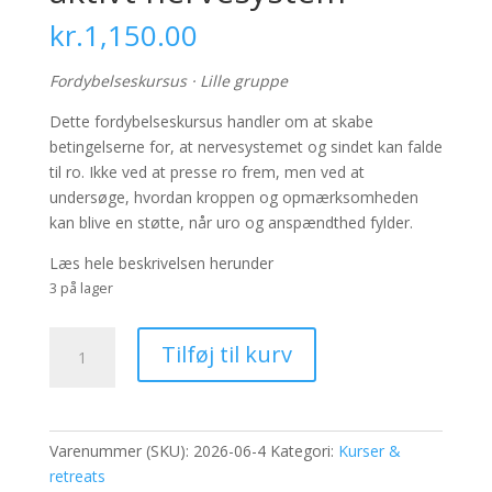
kr.
1,150.00
Fordybelseskursus · Lille gruppe
Dette fordybelseskursus handler om at skabe
betingelserne for, at nervesystemet og sindet kan falde
til ro. Ikke ved at presse ro frem, men ved at
undersøge, hvordan kroppen og opmærksomheden
kan blive en støtte, når uro og anspændthed fylder.
Læs hele beskrivelsen herunder
3 på lager
Kursus.
Tilføj til kurv
Søvn,
uro
&
et
Varenummer (SKU):
2026-06-4
Kategori:
Kurser &
aktivt
retreats
nervesystem