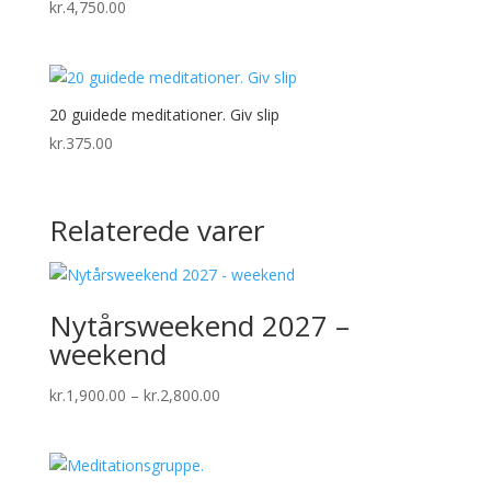
kr.
4,750.00
20 guidede meditationer. Giv slip
kr.
375.00
Relaterede varer
Nytårsweekend 2027 –
weekend
Prisinterval:
kr.
1,900.00
–
kr.
2,800.00
kr.1,900.00
til
kr.2,800.00