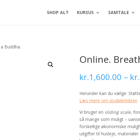
SHOP ALT
KURSUS
SAMTALE
e a Buddha.
Online. Breat
kr.
1,600.00
–
kr.
Herunder kan du vælge: Støttet
Læs mere om studiekredsen
Vi bruger en
sliding scale,
ford
så mange som muligt – uanset
forskellige økonomiske mulig
udgifter til husleje, material