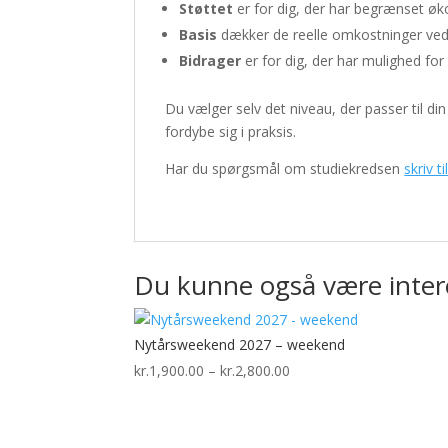
Støttet
er for dig, der har begrænset ø
Basis
dækker de reelle omkostninger ved 
Bidrager
er for dig, der har mulighed for 
Du vælger selv det niveau, der passer til di
fordybe sig i praksis.
Har du spørgsmål om studiekredsen
skriv ti
Du kunne også være inter
Nytårsweekend 2027 – weekend
Prisinterval:
kr.
1,900.00
–
kr.
2,800.00
kr.1,900.00
til
kr.2,800.00