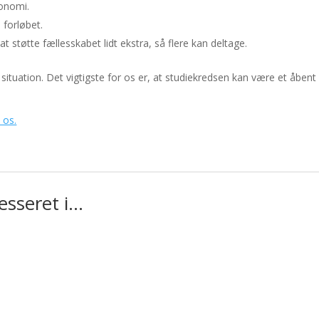
konomi.
forløbet.
at støtte fællesskabet lidt ekstra, så flere kan deltage.
n situation. Det vigtigste for os er, at studiekredsen kan være et åbent
l os.
esseret i…