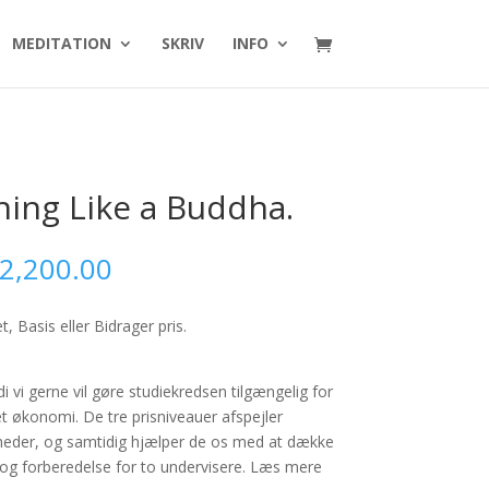
MEDITATION
SKRIV
INFO
hing Like a Buddha.
Prisinterval:
2,200.00
kr.1,600.00
til
, Basis eller Bidrager pris.
kr.2,200.00
i vi gerne vil gøre studiekredsen tilgængelig for
 økonomi. De tre prisniveauer afspejler
heder, og samtidig hjælper de os med at dække
er og forberedelse for to undervisere. Læs mere