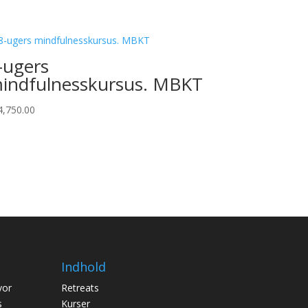
-ugers
indfulnesskursus. MBKT
4,750.00
Indhold
vor
Retreats
s
Kurser