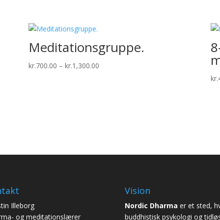
Meditationsgruppe.
8
m
Prisinterval:
kr.
700.00
–
kr.
1,300.00
kr.700.00
kr.
til
kr.1,300.00
takt
Vision
tin Illeborg
Nordic Dharma
er et sted, h
ma- og meditationslærer
buddhistisk psykologi og tidlø