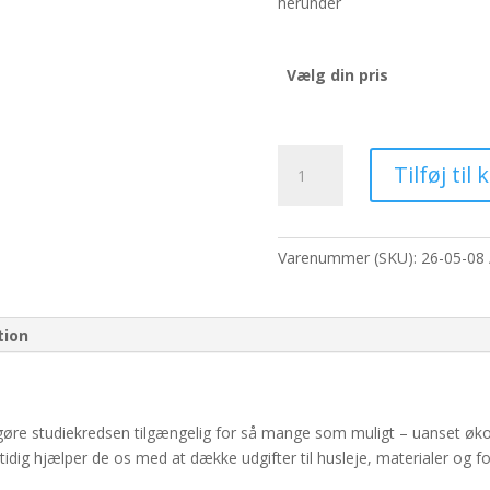
herunder
Vælg din pris
Online.
Tilføj til 
Breathing
Like
a
Buddha.
Varenummer (SKU):
26-05-08
antal
tion
l gøre studiekredsen tilgængelig for så mange som muligt – uanset øko
dig hjælper de os med at dække udgifter til husleje, materialer og fo