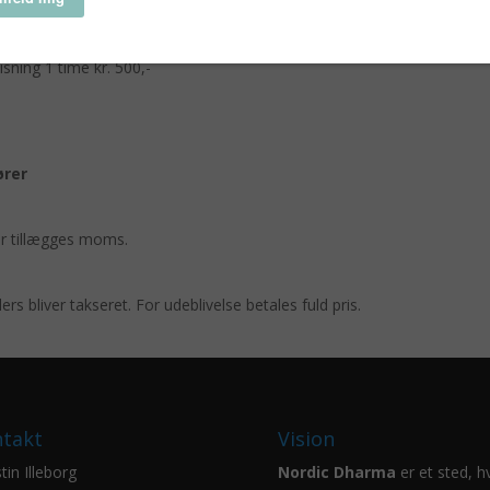
 kr. 16.000,-
isning 1 time kr. 500,-
ører
er tillægges moms.
rs bliver takseret. For udeblivelse betales fuld pris.
takt
Vision
tin Illeborg
Nordic Dharma
er et sted, h