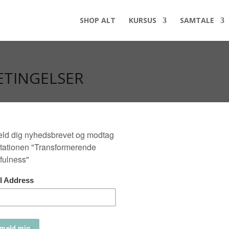
SHOP ALT
KURSUS
SAMTALE
ETINGELSER
te og hvad det er værd.