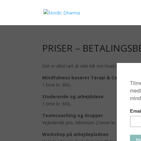
PRISER – BETALINGSB
Det er altid rart at vide lidt om hvad det vil kos
Mindfulness baseret
Terapi &
Coaching
1 time kr. 800,-
Studerende og arbejdsløse
1 time kr. 600,
Teamcoaching og Grupper
Vejledende pris. Minimum 2 timer kr. 3.000,-
Workshop på arbejdepladsen