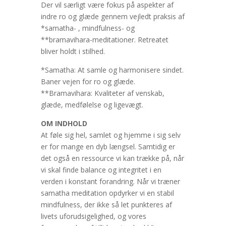
Der vil særligt være fokus på aspekter af
indre ro og glæde gennem vejledt praksis af
*samatha- , mindfulness- og
**bramavihara-meditationer. Retreatet
bliver holdt i stilhed.
*Samatha: At samle og harmonisere sindet.
Baner vejen for ro og glæde.
**Bramavihara: Kvaliteter af venskab,
glæde, medfølelse og ligevægt.
OM INDHOLD
At føle sig hel, samlet og hjemme i sig selv
er for mange en dyb længsel. Samtidig er
det også en ressource vi kan trække på, når
vi skal finde balance og integritet i en
verden i konstant forandring. Når vi træner
samatha meditation opdyrker vi en stabil
mindfulness, der ikke så let punkteres af
livets uforudsigelighed, og vores