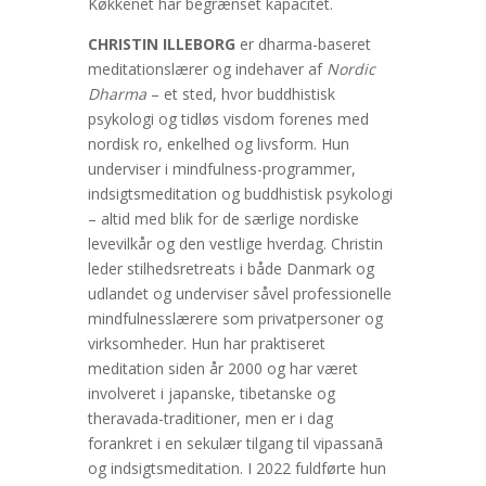
Køkkenet har begrænset kapacitet.
CHRISTIN ILLEBORG
er dharma-baseret
meditationslærer og indehaver af
Nordic
Dharma
– et sted, hvor buddhistisk
psykologi og tidløs visdom forenes med
nordisk ro, enkelhed og livsform. Hun
underviser i mindfulness-programmer,
indsigtsmeditation og buddhistisk psykologi
– altid med blik for de særlige nordiske
levevilkår og den vestlige hverdag. Christin
leder stilhedsretreats i både Danmark og
udlandet og underviser såvel professionelle
mindfulnesslærere som privatpersoner og
virksomheder. Hun har praktiseret
meditation siden år 2000 og har været
involveret i japanske, tibetanske og
theravada-traditioner, men er i dag
forankret i en sekulær tilgang til vipassanā
og indsigtsmeditation. I 2022 fuldførte hun