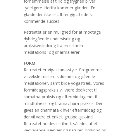
fornemmelse af tillid og tryghed bliver
tydeligere. Herfra kommer glæden. En
glæde der ikke er afhængig af udefra
kommende succes.
Retreatet er en mulighed for at modtage
dybdegående undervisning og
praksisvejledning fra en erfaren
meditations- og dharmalærer.
FORM
Retreatet er Vipassana-style. Programmet
vil veksle mellem siddende og gående
meditationer, samt blide yogastræk. Vores
formiddagspraksis vil være dedikeret til
samatha-praksis og eftermiddagene til
mindfulness- og bramavihara-praksis. Der
gives en dharmatalk hver eftermiddag og
der vil være et enkelt gruppe tjek-ind.
Retreatet holdes i stilhed, således at et
vedvarende nærvær og naturen omkring os