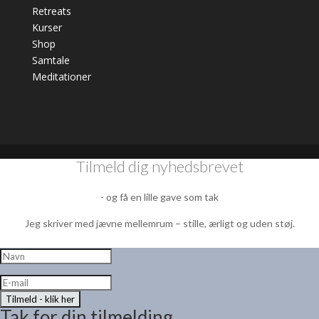
Retreats
Kurser
Shop
Samtale
Meditationer
Tilmeld dig nyhedsbrevet
- og få en lille gave som tak
Jeg skriver med jævne mellemrum – stille, ærligt og uden støj.
Tilmeld - klik her
Tak for din tilmelding.